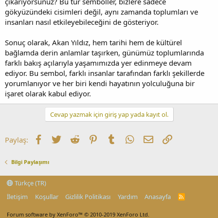
çıkarıyorsunuz? Bu tür semboller, bizlere sadece
gökyüzündeki cisimleri değil, aynı zamanda toplumları ve
insanları nasıl etkileyebileceğini de gösteriyor.
Sonuç olarak, Akan Yıldız, hem tarihi hem de kültürel
bağlamda derin anlamlar taşırken, günümüz toplumlarında
farklı bakış açılarıyla yaşamımızda yer edinmeye devam
ediyor. Bu sembol, farklı insanlar tarafından farklı şekillerde
yorumlanıyor ve her biri kendi hayatının yolculuğuna bir
işaret olarak kabul ediyor.
Cevap yazmak için giriş yap yada kayıt ol.
Facebook
Twitter
Reddit
Pinterest
Tumblr
WhatsApp
E-posta
Link
Paylaş:
Bilgi Paylaşımı
Türkçe (TR)
İletişim
Koşullar
Gizlilik Politikası
Yardım
Anasayfa
R
S
S
Forum software by XenForo™
© 2010-2019 XenForo Ltd.