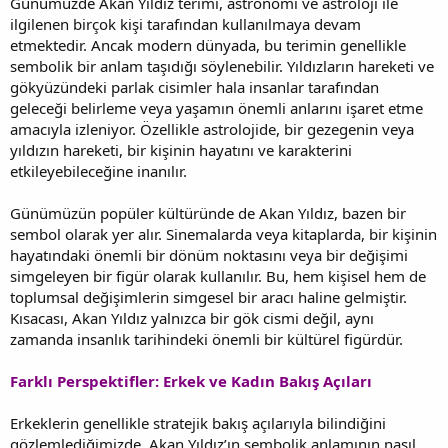
Günümüzde Akan Yıldız terimi, astronomi ve astroloji ile
ilgilenen birçok kişi tarafından kullanılmaya devam
etmektedir. Ancak modern dünyada, bu terimin genellikle
sembolik bir anlam taşıdığı söylenebilir. Yıldızların hareketi ve
gökyüzündeki parlak cisimler hala insanlar tarafından
geleceği belirleme veya yaşamın önemli anlarını işaret etme
amacıyla izleniyor. Özellikle astrolojide, bir gezegenin veya
yıldızın hareketi, bir kişinin hayatını ve karakterini
etkileyebileceğine inanılır.
Günümüzün popüler kültüründe de Akan Yıldız, bazen bir
sembol olarak yer alır. Sinemalarda veya kitaplarda, bir kişinin
hayatındaki önemli bir dönüm noktasını veya bir değişimi
simgeleyen bir figür olarak kullanılır. Bu, hem kişisel hem de
toplumsal değişimlerin simgesel bir aracı haline gelmiştir.
Kısacası, Akan Yıldız yalnızca bir gök cismi değil, aynı
zamanda insanlık tarihindeki önemli bir kültürel figürdür.
Farklı Perspektifler: Erkek ve Kadın Bakış Açıları
Erkeklerin genellikle stratejik bakış açılarıyla bilindiğini
gözlemlediğimizde, Akan Yıldız’ın sembolik anlamının nasıl