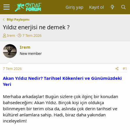
Giriş yap
Kayıt ol
Bilgi Paylaşımı
Yıldız enerjisi ne demek ?
K
B
Irem
7 Tem 2026
o
a
n
ş
Irem
u
l
New member
y
a
u
n
b
g
7 Tem 2026
#1
a
ı
ş
ç
Akan Yıldız Nedir? Tarihsel Kökenleri ve Günümüzdeki
l
t
Yeri
a
a
t
r
Merhaba arkadaşlar! Bugün sizlere çok ilginç bir konudan
a
i
bahsedeceğim: Akan Yıldız. Birçok kişi için oldukça
n
h
bilinmeyen bir terim olsa da, aslında çok derin tarihsel ve
i
kültürel anlamlara sahip. Hadi, biraz daha yakından
inceleyelim!