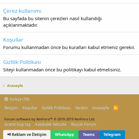
Çerez kullanımı
Bu sayfada bu sitenin çerezleri nasıl kullandığı
açıklanmaktadır.
Koşullar
Forumu kullanmadan önce bu kuralları kabul etmeniz gerekir.
Gizlilik Politikası
Siteyi kullanmadan önce bu politikayı kabul etmelisiniz.
Anasayfa
Türkçe (TR)
İletişim
Koşullar
Gizlilik Politikası
Yardım
Anasayfa
R
S
S
Forum software by XenForo™
© 2010-2019 XenForo Ltd.
Granit küp taş
Kalabalık Yalnızlık
Büyük Forum
📢 Reklam ve İletişim
WhatsApp
Teams
Telegram