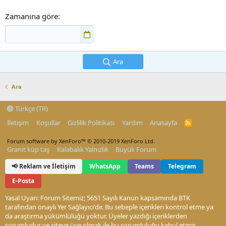
Zamanına göre
Ara
Ara
Türkçe (TR)
İletişim
Koşullar
Gizlilik Politikası
Yardım
Anasayfa
R
S
S
Forum software by XenForo™
© 2010-2019 XenForo Ltd.
Granit küp taş
Kalabalık Yalnızlık
Büyük Forum
📢 Reklam ve İletişim
WhatsApp
Teams
Telegram
E-Posta
Yasal Uyarı: Forum Sitemiz; 5651 Sayılı Kanun kapsamında BTK
tarafından onaylı Yer Sağlayıcı'dır. Bu sebeple içerikleri kontrol etme ya
da araştırma yükümlülüğü yoktur. Üyeler yazdığı içeriklerden
sorumludur ve siteye üye olmak ile bu sorumluluğu kabul etmiş