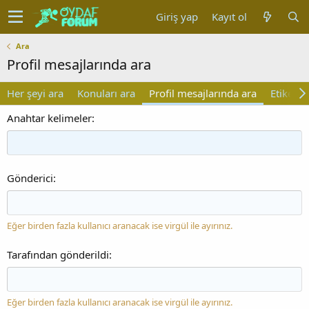
Giriş yap
Kayıt ol
Ara
Profil mesajlarında ara
Her şeyi ara
Konuları ara
Profil mesajlarında ara
Etiketler
Anahtar kelimeler
Gönderici
Eğer birden fazla kullanıcı aranacak ise virgül ile ayırınız.
Tarafından gönderildi
Eğer birden fazla kullanıcı aranacak ise virgül ile ayırınız.