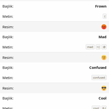
Frown
:(
Mad
:mad:
>:(
:@
Confused
:confused:
Cool
:cool:
8-)