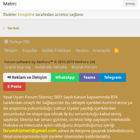
:poop:
İfadeler
EmojiOne
tarafından ücretsiz sağlanır.
Yardım
Türkçe (TR)
İletişim
Koşullar
Gizlilik Politikası
Yardım
Anasayfa
R
S
S
Forum software by XenForo™
© 2010-2019 XenForo Ltd.
Granit küp taş
Kalabalık Yalnızlık
Büyük Forum
📢 Reklam ve İletişim
WhatsApp
Teams
Telegram
E-Posta
Yasal Uyarı: Forum Sitemiz; 5651 Sayılı Kanun kapsamında BTK
tarafından onaylı Yer Sağlayıcı'dır. Bu sebeple içerikleri kontrol etme ya
da araştırma yükümlülüğü yoktur. Üyeler yazdığı içeriklerden
sorumludur ve siteye üye olmak ile bu sorumluluğu kabul etmiş
sayılırlar. Sitemiz kar amacı gütmez, ücretsiz bilgi paylaşım merkezidir.
Hukuka ve mevzuata aykırı olduğunu düşündüğünüz içeriği
forumhizmeti@gmail.com
adresi ile iletişime geçerek bildirebilirsiniz.
Yasal süre içerisinde ilgili içerikler sitemizden kaldırılacaktır.