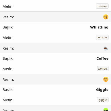
:unsure:
Whistling
:whistle:
Coffee
:coffee:
Giggle
:giggle: