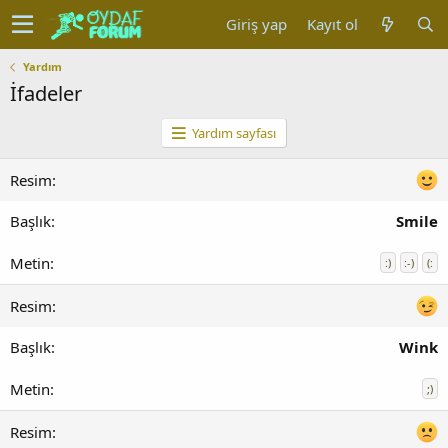
Giriş yap
Kayıt ol
Yardım
İfadeler
Yardım sayfası
Smile
:)
:-)
(:
Wink
;)