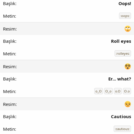
Oops!
:oops:
Roll eyes
:rolleyes:
Er... what?
o_O
O_o
o.O
O.o
Cautious
:cautious: