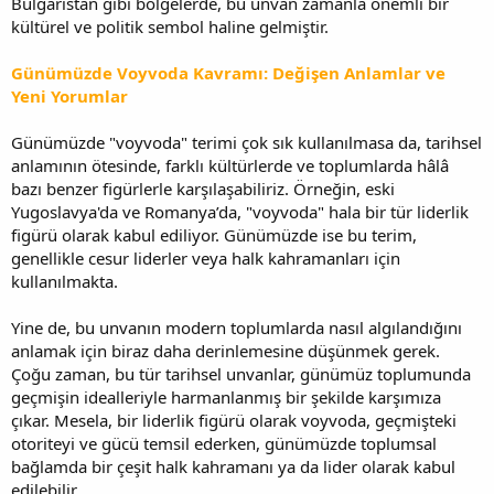
Bulgaristan gibi bölgelerde, bu unvan zamanla önemli bir
kültürel ve politik sembol haline gelmiştir.
Günümüzde Voyvoda Kavramı: Değişen Anlamlar ve
Yeni Yorumlar
Günümüzde "voyvoda" terimi çok sık kullanılmasa da, tarihsel
anlamının ötesinde, farklı kültürlerde ve toplumlarda hâlâ
bazı benzer figürlerle karşılaşabiliriz. Örneğin, eski
Yugoslavya'da ve Romanya’da, "voyvoda" hala bir tür liderlik
figürü olarak kabul ediliyor. Günümüzde ise bu terim,
genellikle cesur liderler veya halk kahramanları için
kullanılmakta.
Yine de, bu unvanın modern toplumlarda nasıl algılandığını
anlamak için biraz daha derinlemesine düşünmek gerek.
Çoğu zaman, bu tür tarihsel unvanlar, günümüz toplumunda
geçmişin idealleriyle harmanlanmış bir şekilde karşımıza
çıkar. Mesela, bir liderlik figürü olarak voyvoda, geçmişteki
otoriteyi ve gücü temsil ederken, günümüzde toplumsal
bağlamda bir çeşit halk kahramanı ya da lider olarak kabul
edilebilir.