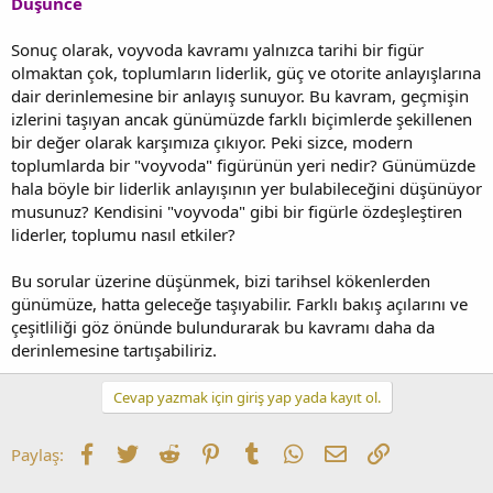
Düşünce
Sonuç olarak, voyvoda kavramı yalnızca tarihi bir figür
olmaktan çok, toplumların liderlik, güç ve otorite anlayışlarına
dair derinlemesine bir anlayış sunuyor. Bu kavram, geçmişin
izlerini taşıyan ancak günümüzde farklı biçimlerde şekillenen
bir değer olarak karşımıza çıkıyor. Peki sizce, modern
toplumlarda bir "voyvoda" figürünün yeri nedir? Günümüzde
hala böyle bir liderlik anlayışının yer bulabileceğini düşünüyor
musunuz? Kendisini "voyvoda" gibi bir figürle özdeşleştiren
liderler, toplumu nasıl etkiler?
Bu sorular üzerine düşünmek, bizi tarihsel kökenlerden
günümüze, hatta geleceğe taşıyabilir. Farklı bakış açılarını ve
çeşitliliği göz önünde bulundurarak bu kavramı daha da
derinlemesine tartışabiliriz.
Cevap yazmak için giriş yap yada kayıt ol.
Facebook
Twitter
Reddit
Pinterest
Tumblr
WhatsApp
E-posta
Link
Paylaş: