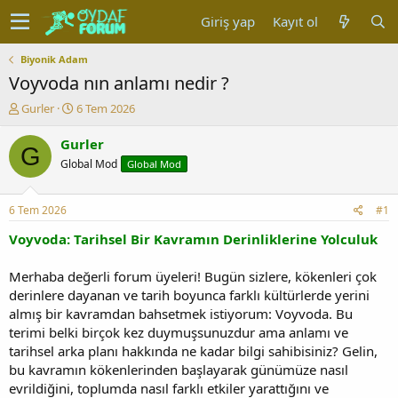
Giriş yap
Kayıt ol
Biyonik Adam
Voyvoda nın anlamı nedir ?
K
B
Gurler
6 Tem 2026
o
a
n
ş
Gurler
G
u
l
Global Mod
Global Mod
y
a
u
n
b
g
6 Tem 2026
#1
a
ı
ş
ç
Voyvoda: Tarihsel Bir Kavramın Derinliklerine Yolculuk
l
t
a
a
Merhaba değerli forum üyeleri! Bugün sizlere, kökenleri çok
t
r
derinlere dayanan ve tarih boyunca farklı kültürlerde yerini
a
i
almış bir kavramdan bahsetmek istiyorum: Voyvoda. Bu
n
h
terimi belki birçok kez duymuşsunuzdur ama anlamı ve
i
tarihsel arka planı hakkında ne kadar bilgi sahibisiniz? Gelin,
bu kavramın kökenlerinden başlayarak günümüze nasıl
evrildiğini, toplumda nasıl farklı etkiler yarattığını ve