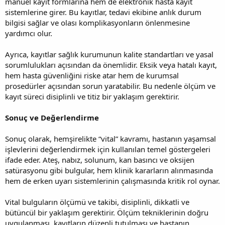
manuel kayıt formlarına hem de elektronik hasta kayıt
sistemlerine girer. Bu kayıtlar, tedavi ekibine anlık durum
bilgisi sağlar ve olası komplikasyonların önlenmesine
yardımcı olur.
Ayrıca, kayıtlar sağlık kurumunun kalite standartları ve yasal
sorumlulukları açısından da önemlidir. Eksik veya hatalı kayıt,
hem hasta güvenliğini riske atar hem de kurumsal
prosedürler açısından sorun yaratabilir. Bu nedenle ölçüm ve
kayıt süreci disiplinli ve titiz bir yaklaşım gerektirir.
Sonuç ve Değerlendirme
Sonuç olarak, hemşirelikte “vital” kavramı, hastanın yaşamsal
işlevlerini değerlendirmek için kullanılan temel göstergeleri
ifade eder. Ateş, nabız, solunum, kan basıncı ve oksijen
satürasyonu gibi bulgular, hem klinik kararların alınmasında
hem de erken uyarı sistemlerinin çalışmasında kritik rol oynar.
Vital bulguların ölçümü ve takibi, disiplinli, dikkatli ve
bütüncül bir yaklaşım gerektirir. Ölçüm tekniklerinin doğru
uygulanması, kayıtların düzenli tutulması ve hastanın