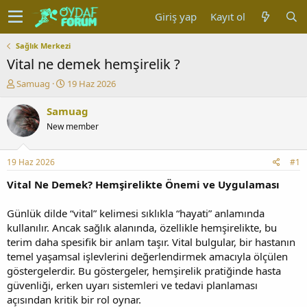
Giriş yap
Kayıt ol
Sağlık Merkezi
Vital ne demek hemşirelik ?
K
B
Samuag
19 Haz 2026
o
a
n
ş
Samuag
u
l
New member
y
a
u
n
b
g
19 Haz 2026
#1
a
ı
ş
ç
Vital Ne Demek? Hemşirelikte Önemi ve Uygulaması
l
t
a
a
Günlük dilde “vital” kelimesi sıklıkla “hayati” anlamında
t
r
kullanılır. Ancak sağlık alanında, özellikle hemşirelikte, bu
a
i
terim daha spesifik bir anlam taşır. Vital bulgular, bir hastanın
n
h
temel yaşamsal işlevlerini değerlendirmek amacıyla ölçülen
i
göstergelerdir. Bu göstergeler, hemşirelik pratiğinde hasta
güvenliği, erken uyarı sistemleri ve tedavi planlaması
açısından kritik bir rol oynar.