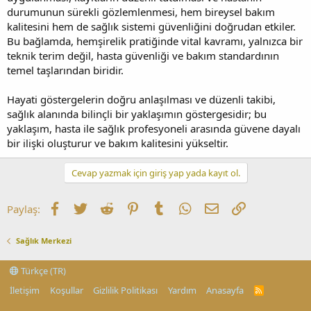
durumunun sürekli gözlemlenmesi, hem bireysel bakım
kalitesini hem de sağlık sistemi güvenliğini doğrudan etkiler.
Bu bağlamda, hemşirelik pratiğinde vital kavramı, yalnızca bir
teknik terim değil, hasta güvenliği ve bakım standardının
temel taşlarından biridir.
Hayati göstergelerin doğru anlaşılması ve düzenli takibi,
sağlık alanında bilinçli bir yaklaşımın göstergesidir; bu
yaklaşım, hasta ile sağlık profesyoneli arasında güvene dayalı
bir ilişki oluşturur ve bakım kalitesini yükseltir.
Cevap yazmak için giriş yap yada kayıt ol.
Facebook
Twitter
Reddit
Pinterest
Tumblr
WhatsApp
E-posta
Link
Paylaş:
Sağlık Merkezi
Türkçe (TR)
İletişim
Koşullar
Gizlilik Politikası
Yardım
Anasayfa
R
S
S