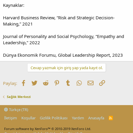
Kaynaklar:
Harvard Business Review, “Risk and Strategic Decision-
Making,” 2021
Journal of Personality and Social Psychology, “Empathy and
Leadership,” 2022
Dünya Ekonomik Forumu, Global Leadership Report, 2023
Cevap yazmak için giriş yap yada kayıt ol.
Facebook
Twitter
Reddit
Pinterest
Tumblr
WhatsApp
E-posta
Link
Paylaş:
Sağlık Merkezi
Türkçe (TR)
İletişim
Koşullar
Gizlilik Politikası
Yardım
Anasayfa
R
S
S
Forum software by XenForo™
© 2010-2019 XenForo Ltd.