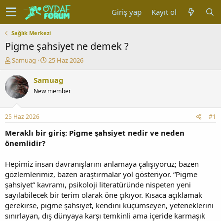
Giriş yap
Kayıt ol
Sağlık Merkezi
Pigme şahsiyet ne demek ?
K
B
Samuag
25 Haz 2026
o
a
n
ş
Samuag
u
l
New member
y
a
u
n
b
g
25 Haz 2026
#1
a
ı
ş
ç
Meraklı bir giriş: Pigme şahsiyet nedir ve neden
l
t
önemlidir?
a
a
t
r
Hepimiz insan davranışlarını anlamaya çalışıyoruz; bazen
a
i
gözlemlerimiz, bazen araştırmalar yol gösteriyor. “Pigme
n
h
şahsiyet” kavramı, psikoloji literatüründe nispeten yeni
i
sayılabilecek bir terim olarak öne çıkıyor. Kısaca açıklamak
gerekirse, pigme şahsiyet, kendini küçümseyen, yeteneklerini
sınırlayan, dış dünyaya karşı temkinli ama içeride karmaşık