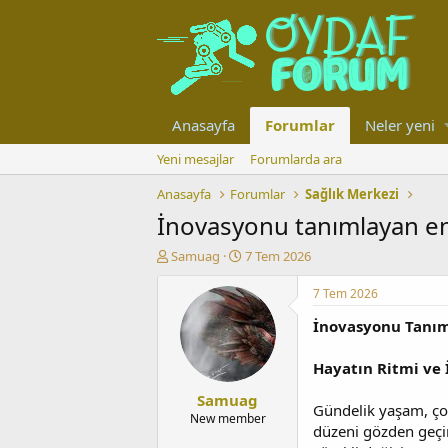
Anasayfa
Forumlar
Neler yeni
Yeni mesajlar
Forumlarda ara
Anasayfa
Forumlar
Sağlık Merkezi
İnovasyonu tanımlayan en
K
B
Samuag
7 Tem 2026
o
a
n
ş
7 Tem 2026
u
l
İnovasyonu Tanım
y
a
u
n
b
g
Hayatın Ritmi ve
a
ı
Samuag
ş
ç
Gündelik yaşam, çoğ
l
t
New member
düzeni gözden geçiri
a
a