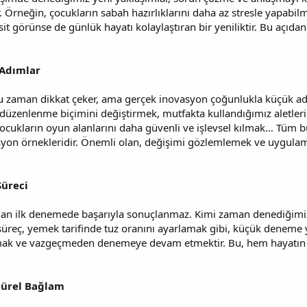
. Örneğin, çocukların sabah hazırlıklarını daha az stresle yapabil
asit görünse de günlük hayatı kolaylaştıran bir yeniliktir. Bu açıd
Adımlar
 zaman dikkat çeker, ama gerçek inovasyon çoğunlukla küçük adım
 düzenlenme biçimini değiştirmek, mutfakta kullandığımız aletleri 
ukların oyun alanlarını daha güvenli ve işlevsel kılmak… Tüm bu
asyon örnekleridir. Önemli olan, değişimi gözlemlemek ve uygulam
üreci
n ilk denemede başarıyla sonuçlanmaz. Kimi zaman denediğimiz fi
 süreç, yemek tarifinde tuz oranını ayarlamak gibi, küçük deneme y
mak ve vazgeçmeden denemeye devam etmektir. Bu, hem hayatın
türel Bağlam