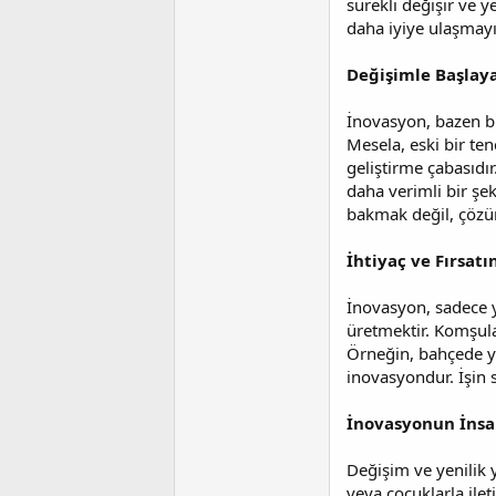
sürekli değişir ve y
t
r
a
i
daha iyiye ulaşmayı
n
h
i
Değişimle Başlaya
İnovasyon, bazen bü
Mesela, eski bir te
geliştirme çabasıdır
daha verimli bir ş
bakmak değil, çözü
İhtiyaç ve Fırsatı
İnovasyon, sadece y
üretmektir. Komşular
Örneğin, bahçede ye
inovasyondur. İşin 
İnovasyonun İns
Değişim ve yenilik y
veya çocuklarla ile