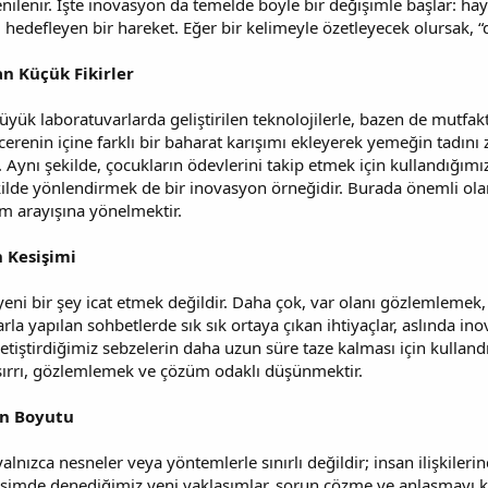
enilenir. İşte inovasyon da temelde böyle bir değişimle başlar: hay
 hedefleyen bir hareket. Eğer bir kelimeyle özetleyecek olursak, “
n Küçük Fikirler
yük laboratuvarlarda geliştirilen teknolojilerle, bazen de mutfakt
ncerenin içine farklı bir baharat karışımı ekleyerek yemeğin tadın
. Aynı şekilde, çocukların ödevlerini takip etmek için kullandığımı
ekilde yönlendirmek de bir inovasyon örneğidir. Burada önemli 
m arayışına yönelmektir.
n Kesişimi
eni bir şey icat etmek değildir. Daha çok, var olanı gözlemlemek
la yapılan sohbetlerde sık sık ortaya çıkan ihtiyaçlar, aslında ino
tiştirdiğimiz sebzelerin daha uzun süre taze kalması için kulland
sırrı, gözlemlemek ve çözüm odaklı düşünmektir.
an Boyutu
alnızca nesneler veya yöntemlerle sınırlı değildir; insan ilişkilerin
tişimde denediğimiz yeni yaklaşımlar, sorun çözme ve anlaşmayı ko