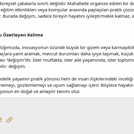
ireysel çabalarla sınırlı değildir. Mahallede organize edilen bir d
ı eğitim etkinlikleri veya komşular arasında paylaşılan pratik çöz
. Burada değişim, sadece bireyin hayatını iyileştirmekle kalmaz, e
u Özetleyen Kelime
ktığımızda, inovasyonun özünde büyük bir gizem veya karmaşıklı
tiyaçlara yanıt aramak, mevcut durumları daha iyiye taşımak, küç
sı “değişim”dir. İster mutfakta, ister aile yaşamında, ister toplums
lir: değişim.
elik yaşamın pratik yönünü hem de insan ilişkilerindeki inceliği t
nemeyi, gözlemlemeyi ve uyum sağlamayı içerir. Böylece hayatın 
onun en doğal ve anlaşılır tanımı olur.
tsApp
E-posta
Link