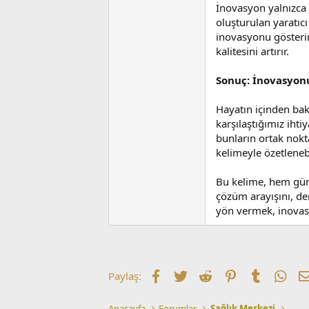
İnovasyon yalnızca b
oluşturulan yaratıc
inovasyonu gösterir
kalitesini artırır.
Sonuç: İnovasyon
Hayatın içinden ba
karşılaştığımız ih
bunların ortak nokta
kelimeyle özetlenebi
Bu kelime, hem günd
çözüm arayışını, de
yön vermek, inovasy
Facebook
Twitter
Reddit
Pinterest
Tumblr
Wha
Paylaş:
Anasayfa
Forumlar
Sağlık Merkezi