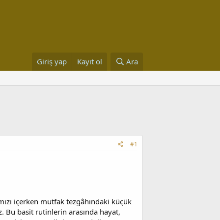
Giriş yap
Kayıt ol
Ara
#1
mızı içerken mutfak tezgâhındaki küçük
. Bu basit rutinlerin arasında hayat,