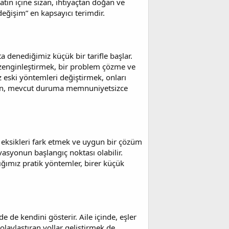
atın içine sızan, ihtiyaçtan doğan ve
değişim” en kapsayıcı terimdir.
a denediğimiz küçük bir tarifle başlar.
ı zenginleştirmek, bir problem çözme ve
z eski yöntemleri değiştirmek, onları
olan, mevcut duruma memnuniyetsizce
, eksikleri fark etmek ve uygun bir çözüm
vasyonun başlangıç noktası olabilir.
ığımız pratik yöntemler, birer küçük
de de kendini gösterir. Aile içinde, eşler
laylaştıran yollar geliştirmek de