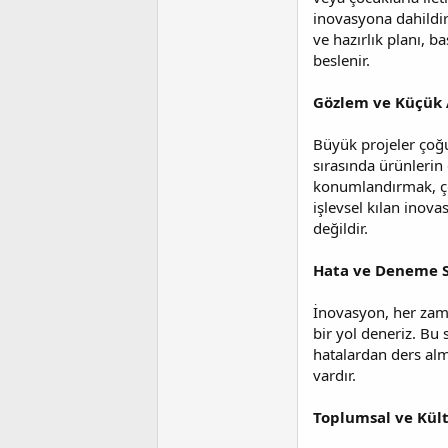
inovasyona dahildir
ve hazırlık planı, b
beslenir.
Gözlem ve Küçük 
Büyük projeler çoğu
sırasında ürünlerin
konumlandırmak, çoc
işlevsel kılan inov
değildir.
Hata ve Deneme S
İnovasyon, her zama
bir yol deneriz. Bu
hatalardan ders al
vardır.
Toplumsal ve Kül