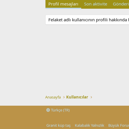
Profil mesajları
Son aktivite
Gönderi
Felaket adlı kullanıcının profili hakkınd
Anasayfa
Kullanıcılar
Türkçe (TR)
Granit küp taş
Kalabalık Yalnızlık
Büyük For