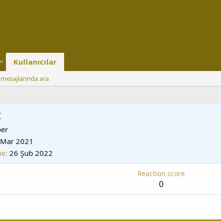
Kullanıcılar
l mesajlarında ara
t
er
 Mar 2021
me
26 Şub 2022
Reaction score
0