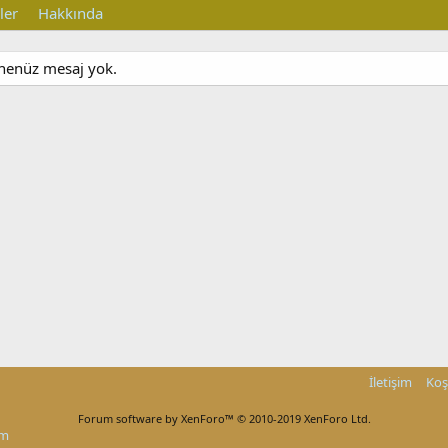
ler
Hakkında
a henüz mesaj yok.
İletişim
Koş
Forum software by XenForo™
© 2010-2019 XenForo Ltd.
um