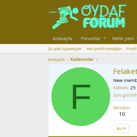
Anasayfa
Forumlar
Neler yeni
Şu anki ziyaretçiler
Yeni profil mesajları
Profi
Anasayfa
Kullanıcılar
Felake
F
New memb
Katılım
25
Son görül
Mesajlar
10
Bul