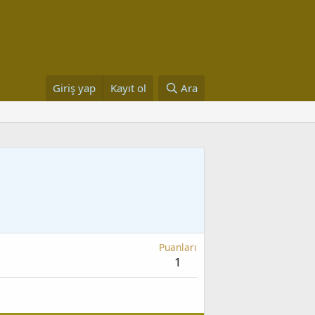
Giriş yap
Kayıt ol
Ara
Puanları
1