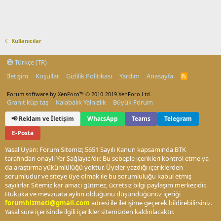
Kullanıcılar
Türkçe (TR)
İletişim
Koşullar
Gizlilik Politikası
Yardım
Anasayfa
R
S
S
Forum software by XenForo™
© 2010-2019 XenForo Ltd.
Granit küp taş
Kalabalık Yalnızlık
Büyük Forum
📢 Reklam ve İletişim
WhatsApp
Teams
Telegram
E-Posta
Yasal Uyarı: Forum Sitemiz; 5651 Sayılı Kanun kapsamında BTK
tarafından onaylı Yer Sağlayıcı'dır. Bu sebeple içerikleri kontrol etme ya
da araştırma yükümlülüğü yoktur. Üyeler yazdığı içeriklerden
sorumludur ve siteye üye olmak ile bu sorumluluğu kabul etmiş
sayılırlar. Sitemiz kar amacı gütmez, ücretsiz bilgi paylaşım merkezidir.
Hukuka ve mevzuata aykırı olduğunu düşündüğünüz içeriği
forumhizmeti@gmail.com
adresi ile iletişime geçerek bildirebilirsiniz.
Yasal süre içerisinde ilgili içerikler sitemizden kaldırılacaktır.