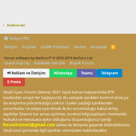
Kullanıcılar
Türkçe (TR)
İletişim
Koşullar
Gizlilik Politikası
Yardım
Anasayfa
R
S
S
Forum software by XenForo™
© 2010-2019 XenForo Ltd.
Granit küp taş
Kalabalık Yalnızlık
Büyük Forum
📢 Reklam ve İletişim
WhatsApp
Teams
Telegram
E-Posta
Yasal Uyarı: Forum Sitemiz; 5651 Sayılı Kanun kapsamında BTK
tarafından onaylı Yer Sağlayıcı'dır. Bu sebeple içerikleri kontrol etme ya
da araştırma yükümlülüğü yoktur. Üyeler yazdığı içeriklerden
sorumludur ve siteye üye olmak ile bu sorumluluğu kabul etmiş
sayılırlar. Sitemiz kar amacı gütmez, ücretsiz bilgi paylaşım merkezidir.
Hukuka ve mevzuata aykırı olduğunu düşündüğünüz içeriği
forumhizmeti@gmail.com
adresi ile iletişime geçerek bildirebilirsiniz.
Yasal süre içerisinde ilgili içerikler sitemizden kaldırılacaktır.