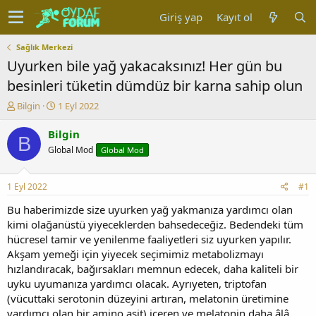
Giriş yap
Kayıt ol
Sağlık Merkezi
Uyurken bile yağ yakacaksınız! Her gün bu
besinleri tüketin dümdüz bir karna sahip olun
K
B
Bilgin
1 Eyl 2022
o
a
n
ş
Bilgin
B
u
l
Global Mod
Global Mod
y
a
u
n
b
g
1 Eyl 2022
#1
a
ı
ş
ç
Bu haberimizde size uyurken yağ yakmanıza yardımcı olan
l
t
kimi olağanüstü yiyeceklerden bahsedeceğiz. Bedendeki tüm
a
a
hücresel tamir ve yenilenme faaliyetleri siz uyurken yapılır.
t
r
Akşam yemeği için yiyecek seçimimiz metabolizmayı
a
i
hızlandıracak, bağırsakları memnun edecek, daha kaliteli bir
n
h
uyku uyumanıza yardımcı olacak. Ayrıyeten, triptofan
i
(vücuttaki serotonin düzeyini artıran, melatonin üretimine
yardımcı olan bir amino asit) içeren ve melatonin daha âlâ