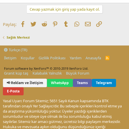
Cevap yazmak için giriş yap yada kayıt ol.
Facebook
Twitter
Reddit
Pinterest
Tumblr
WhatsApp
E-posta
Link
Paylaş:
Sağlık Merkezi
Türkçe (TR)
İletişim
Koşullar
Gizlilik Politikası
Yardım
Anasayfa
R
S
S
Forum software by XenForo™
© 2010-2019 XenForo Ltd.
Granit küp taş
Kalabalık Yalnızlık
Büyük Forum
📢 Reklam ve İletişim
WhatsApp
Teams
Telegram
E-Posta
Yasal Uyarı: Forum Sitemiz; 5651 Sayılı Kanun kapsamında BTK
tarafından onaylı Yer Sağlayıcı'dır. Bu sebeple içerikleri kontrol etme ya
da araştırma yükümlülüğü yoktur. Üyeler yazdığı içeriklerden
sorumludur ve siteye üye olmak ile bu sorumluluğu kabul etmiş
sayılırlar. Sitemiz kar amacı gütmez, ücretsiz bilgi paylaşım merkezidir.
Hukuka ve mevzuata aykırı olduğunu düşündüğünüz içeriği