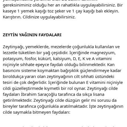
gereksiniminiz olduğu her an rahatlıkla uygulayabilirsiniz. Bir
kaseye 1 yemek kaşığı toz şeker ve 1 çay kaşığı balı ekleyin.
Karıştırın. Cildinize uygulayabilirsiniz.
ZEYTİN YAĞININ FAYDALARI
Zeytinyağı, yemeklerde, mezelerde çoğunlukla kullanılan ve
lezzetle tüketilen bir yağ çeşididir. İçeriğinde magnezyum,
potasyum, fosfor, kükürt, kalsiyum, D, E, K ve A vitamini
niçiniyle sıhhate epeyce faydalı olduğu bilinmektedir. Kan
basıncını sisteme koymaktan bağışıklık güçlendirmeye kadar
biroldukça yararı olan zeytinyağının cilt sıhhati üstündeki
tesiri de çok değerlidir. İçeriğinde bulunan E vitamini niçiniyle
cildi güzelleştirmede kıymetli bir rol oynar. Zeytinyağı cilde
faydaları İbrahim Saraçoğlu tarafınca da sıkça lisana
getirilmektedir. Zeytinyağı cilde düzgün gelir mi sorusu da
bireyler tarafınca çoğunlukla aratılmaktadır. İşte zeytinyağının
cilde saymakla bitmeyen faydaları: