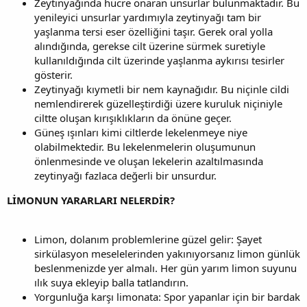
Zeytinyağında hücre onaran unsurlar bulunmaktadır. Bu
yenileyici unsurlar yardımıyla zeytinyağı tam bir
yaşlanma tersi eser özelliğini taşır. Gerek oral yolla
alındığında, gerekse cilt üzerine sürmek suretiyle
kullanıldığında cilt üzerinde yaşlanma aykırısı tesirler
gösterir.
Zeytinyağı kıymetli bir nem kaynağıdır. Bu niçinle cildi
nemlendirerek güzelleştirdiği üzere kuruluk niçiniyle
ciltte oluşan kırışıklıkların da önüne geçer.
Güneş ışınları kimi ciltlerde lekelenmeye niye
olabilmektedir. Bu lekelenmelerin oluşumunun
önlenmesinde ve oluşan lekelerin azaltılmasında
zeytinyağı fazlaca değerli bir unsurdur.
LİMONUN YARARLARI NELERDİR?
Limon, dolanım problemlerine güzel gelir: Şayet
sirkülasyon meselelerinden yakınıyorsanız limon günlük
beslenmenizde yer almalı. Her gün yarım limon suyunu
ılık suya ekleyip balla tatlandırın.
Yorgunluğa karşı limonata: Spor yapanlar için bir bardak