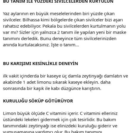
BU TANIM İLE YÜZDEKİ SİVİLCELERDEN KURTULUN
Yaz aylarının en büyük meselelerinden biri yüzde çıkan
sivilceler. Bilhassa kimi bölgelerde çıkan sivilceler bizi aşarı
rahatsız edebiliyor. Pekala bu sivilcelerden kurtulmanın yolu
var mı? Sizler için yalnızca 2 tanım ile yapılan yeni bir maske
tanımını derledik. Bunu deneyince tüm sivilcelerinizden
anında kurtulacaksınız. İşte o tanım…
BU KARIŞIMI KESİNLİKLE DENEYİN
ilk vakit içinderda bir kaseye üç damla zeytinyağı damlatın ve
akabinde 1 adet limonu sıkarak kaseye ekleyin. daha
sonrasında bir kaşık ile kabı düzgünce karıştırın.
KURULUĞU SÖKÜP GÖTÜRÜYOR
Limon büyük ölçüde C vitamini içerir. C vitamini elleriniz
üstündeki lekeleri gidermek için çok tesirlidir. Bu bakım
tanımındaki zeytinyağı ise elinizdeki kuruluğu giderir ve
yumuşamasına yardımcı olur. Bu bakım tanımını