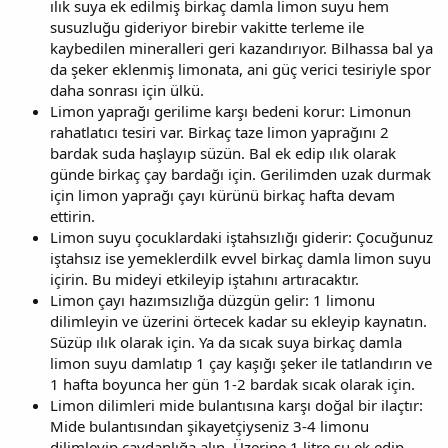
ılık suya ek edilmiş birkaç damla limon suyu hem
susuzluğu gideriyor birebir vakitte terleme ile
kaybedilen mineralleri geri kazandırıyor. Bilhassa bal ya
da şeker eklenmiş limonata, ani güç verici tesiriyle spor
daha sonrası için ülkü.
Limon yaprağı gerilime karşı bedeni korur: Limonun
rahatlatıcı tesiri var. Birkaç taze limon yaprağını 2
bardak suda haşlayıp süzün. Bal ek edip ılık olarak
günde birkaç çay bardağı için. Gerilimden uzak durmak
için limon yaprağı çayı kürünü birkaç hafta devam
ettirin.
Limon suyu çocuklardaki iştahsızlığı giderir: Çocuğunuz
iştahsız ise yemeklerdilk evvel birkaç damla limon suyu
içirin. Bu mideyi etkileyip iştahını artıracaktır.
Limon çayı hazımsızlığa düzgün gelir: 1 limonu
dilimleyin ve üzerini örtecek kadar su ekleyip kaynatın.
Süzüp ılık olarak için. Ya da sıcak suya birkaç damla
limon suyu damlatıp 1 çay kaşığı şeker ile tatlandırın ve
1 hafta boyunca her gün 1-2 bardak sıcak olarak için.
Limon dilimleri mide bulantısına karşı doğal bir ilaçtır:
Mide bulantısından şikayetçiyseniz 3-4 limonu
dilimleyip çaydanlığa alın. Üzerine 1 litre su ek edip