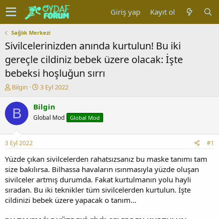
Giriş yap
Kayıt ol
Sağlık Merkezi
Sivilcelerinizden anında kurtulun! Bu iki
gereçle cildiniz bebek üzere olacak: İşte
bebeksi hoşluğun sırrı
K
B
Bilgin
3 Eyl 2022
o
a
n
ş
Bilgin
B
u
l
Global Mod
Global Mod
y
a
u
n
b
g
3 Eyl 2022
#1
a
ı
ş
ç
Yüzde çıkan sivilcelerden rahatsızsanız bu maske tanımı tam
l
t
size bakılırsa. Bilhassa havaların ısınmasıyla yüzde oluşan
a
a
sivilceler artmış durumda. Fakat kurtulmanın yolu hayli
t
r
sıradan. Bu iki teknikler tüm sivilcelerden kurtulun. İşte
a
i
cildinizi bebek üzere yapacak o tanım…
n
h
i