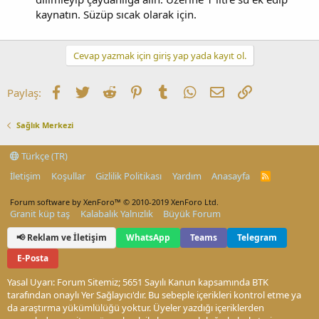
kaynatın. Süzüp sıcak olarak için.
Cevap yazmak için giriş yap yada kayıt ol.
Facebook
Twitter
Reddit
Pinterest
Tumblr
WhatsApp
E-posta
Link
Paylaş:
Sağlık Merkezi
Türkçe (TR)
İletişim
Koşullar
Gizlilik Politikası
Yardım
Anasayfa
R
S
S
Forum software by XenForo™
© 2010-2019 XenForo Ltd.
Granit küp taş
Kalabalık Yalnızlık
Büyük Forum
📢 Reklam ve İletişim
WhatsApp
Teams
Telegram
E-Posta
Yasal Uyarı: Forum Sitemiz; 5651 Sayılı Kanun kapsamında BTK
tarafından onaylı Yer Sağlayıcı'dır. Bu sebeple içerikleri kontrol etme ya
da araştırma yükümlülüğü yoktur. Üyeler yazdığı içeriklerden