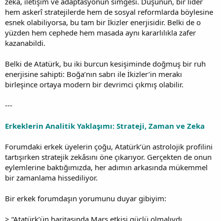
zekâ, iletişim ve adaptasyonun simgesi. Düşünün, bir lider
hem askerî stratejilerde hem de sosyal reformlarda böylesine
esnek olabiliyorsa, bu tam bir İkizler enerjisidir. Belki de o
yüzden hem cephede hem masada aynı kararlılıkla zafer
kazanabildi.
Belki de Atatürk, bu iki burcun kesişiminde doğmuş bir ruh
enerjisine sahipti: Boğa’nın sabrı ile İkizler’in merakı
birleşince ortaya modern bir devrimci çıkmış olabilir.
---
Erkeklerin Analitik Yaklaşımı: Strateji, Zaman ve Zeka
Forumdaki erkek üyelerin çoğu, Atatürk’ün astrolojik profilini
tartışırken stratejik zekâsını öne çıkarıyor. Gerçekten de onun
eylemlerine baktığımızda, her adımın arkasında mükemmel
bir zamanlama hissediliyor.
Bir erkek forumdaşın yorumunu duyar gibiyim:
> “Atatürk’ün haritasında Mars etkisi güçlü olmalıydı.