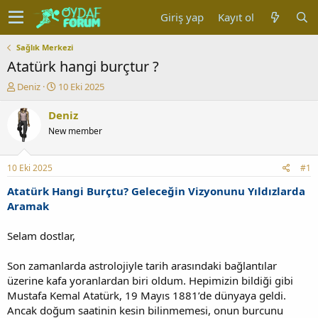
Giriş yap
Kayıt ol
Sağlık Merkezi
Atatürk hangi burçtur ?
K
B
Deniz
10 Eki 2025
o
a
n
ş
Deniz
u
l
New member
y
a
u
n
b
g
10 Eki 2025
#1
a
ı
ş
ç
Atatürk Hangi Burçtu? Geleceğin Vizyonunu Yıldızlarda
l
t
Aramak
a
a
t
r
Selam dostlar,
a
i
n
h
Son zamanlarda astrolojiyle tarih arasındaki bağlantılar
i
üzerine kafa yoranlardan biri oldum. Hepimizin bildiği gibi
Mustafa Kemal Atatürk, 19 Mayıs 1881’de dünyaya geldi.
Ancak doğum saatinin kesin bilinmemesi, onun burcunu